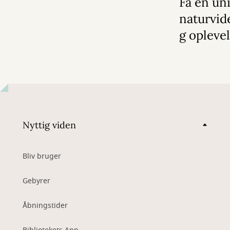
Få en un
naturvid
g opleve
Nyttig viden
Bliv bruger
Gebyrer
Åbningstider