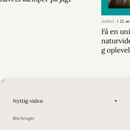
Artikel
21. 
Få en un
naturvid
g opleve
Nyttig viden
Bliv bruger