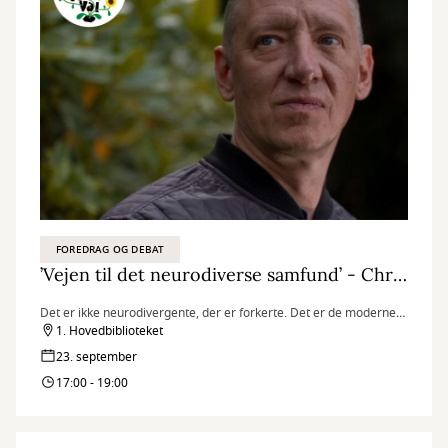
FOREDRAG OG DEBAT
’Vejen til det neurodiverse samfund’ - Christian Groes
Det er ikke neurodivergente, der er forkerte. Det er de moderne
rammer, den er gal med. Rammerne skal tilpasses og understøtte
1. Hovedbiblioteket
neurodivergente i alt fra skoler til arbejdspladser og kulturlivet.
23. september
17:00 - 19:00