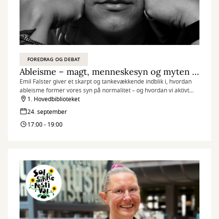
FOREDRAG OG DEBAT
Ableisme – magt, menneskesyn og myten om den normale krop
Emil Falster giver et skarpt og tankevækkende indblik i, hvordan
ableisme former vores syn på normalitet – og hvordan vi aktivt
kan være med til at skabe et mere inkluderende samfund.
1. Hovedbiblioteket
24. september
17:00 - 19:00