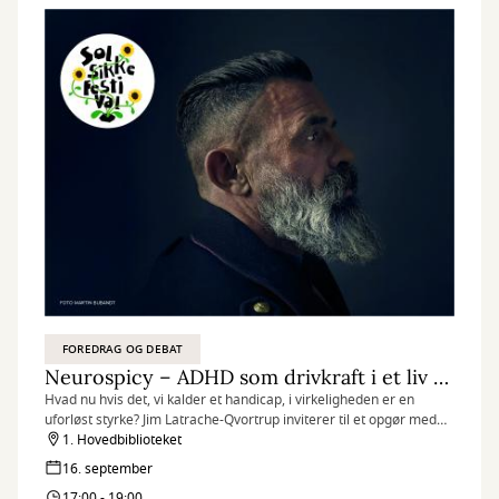
FOREDRAG OG DEBAT
Neurospicy – ADHD som drivkraft i et liv med radikale skift – Jim Latrache-Qvortrup
Hvad nu hvis det, vi kalder et handicap, i virkeligheden er en
uforløst styrke? Jim Latrache-Qvortrup inviterer til et opgør med
rammerne – ikke hjernerne.
1. Hovedbiblioteket
16. september
17:00 - 19:00