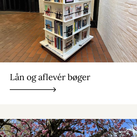
Lån og aflevér bøger