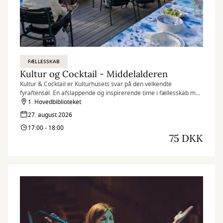
FÆLLESSKAB
Kultur og Cocktail - Middelalderen
Kultur & Cocktail er Kulturhusets svar på den velkendte
fyraftensøl. En afslappende og inspirerende time i fællesskab med
andre omkring en lækker cocktail og et spændende tema. I mikser
1. Hovedbiblioteket
selv dagens cocktail, som er udvalgt efter temaet.
27. august 2026
17:00 - 18:00
75 DKK