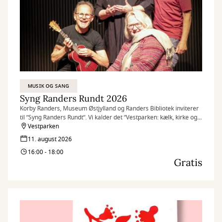
MUSIK OG SANG
Syng Randers Rundt 2026
Korby Randers, Museum Østjylland og Randers Bibliotek inviterer
til ”Syng Randers Rundt”. Vi kalder det ”Vestparken: kælk, kirke og
kampe!”
Vestparken
Det gælder derfor området i og omkring Vestparken med kort
11. august 2026
afstand mellem de 10 sangstoppesteder, så man i ro og mag kan
16:00 - 18:00
nå rundt.
Gratis