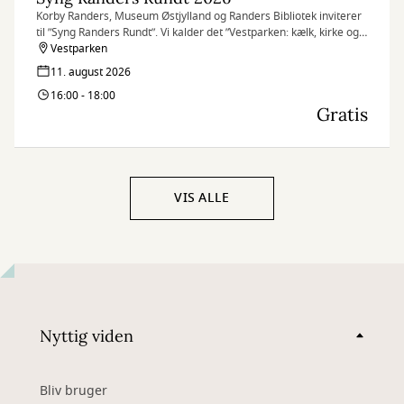
Korby Randers, Museum Østjylland og Randers Bibliotek inviterer
til ”Syng Randers Rundt”. Vi kalder det ”Vestparken: kælk, kirke og
kampe!”
Vestparken
Det gælder derfor området i og omkring Vestparken med kort
11. august 2026
afstand mellem de 10 sangstoppesteder, så man i ro og mag kan
16:00 - 18:00
nå rundt.
Gratis
VIS ALLE
Nyttig viden
Bliv bruger