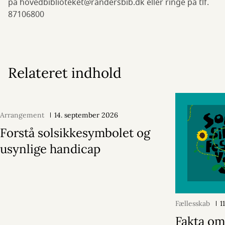
på hovedbiblioteket@randersbib.dk eller ringe på tlf.
87106800
Relateret indhold
Arrangement
14. september 2026
Forstå solsikkesymbolet og
usynlige handicap
Fællesskab
1
Fakta o