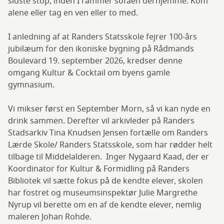
sidste stop, inden I rammer sofaen derhjemme. Kom
alene eller tag en ven eller to med.
I anledning af at Randers Statsskole fejrer 100-års
jubilæum for den ikoniske bygning på Rådmands
Boulevard 19. september 2026, kredser denne
omgang Kultur & Cocktail om byens gamle
gymnasium.
Vi mikser først en September Morn, så vi kan nyde en
drink sammen. Derefter vil arkivleder på Randers
Stadsarkiv Tina Knudsen Jensen fortælle om Randers
Lærde Skole/ Randers Statsskole, som har rødder helt
tilbage til Middelalderen. Inger Nygaard Kaad, der er
Koordinator for Kultur & Formidling på Randers
Bibliotek vil sætte fokus på de kendte elever, skolen
har fostret og museumsinspektør Julie Margrethe
Nyrup vil berette om en af de kendte elever, nemlig
maleren Johan Rohde.