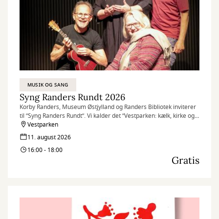
MUSIK OG SANG
Syng Randers Rundt 2026
Korby Randers, Museum Østjylland og Randers Bibliotek inviterer
til ”Syng Randers Rundt”. Vi kalder det ”Vestparken: kælk, kirke og
kampe!”
Vestparken
Det gælder derfor området i og omkring Vestparken med kort
11. august 2026
afstand mellem de 10 sangstoppesteder, så man i ro og mag kan
16:00 - 18:00
nå rundt.
Gratis