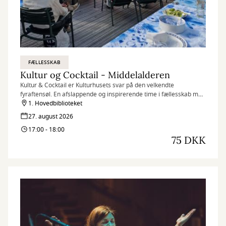
FÆLLESSKAB
Kultur og Cocktail - Middelalderen
Kultur & Cocktail er Kulturhusets svar på den velkendte
fyraftensøl. En afslappende og inspirerende time i fællesskab med
andre omkring en lækker cocktail og et spændende tema. I mikser
1. Hovedbiblioteket
selv dagens cocktail, som er udvalgt efter temaet.
27. august 2026
17:00 - 18:00
75 DKK