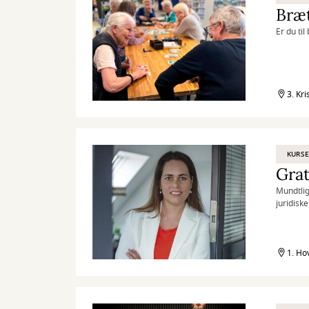
Bræt
Er du ti
3. Kri
KURSE
Grat
Mundtlig
juridisk
1. Ho