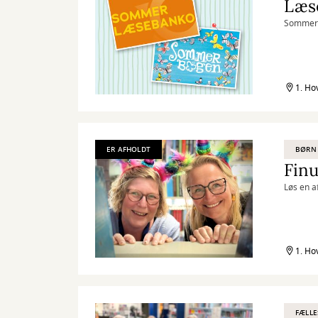
Læs
Sommeren
1. Ho
ER AFHOLDT
BØRN
Finu
Løs en a
1. Ho
FÆLLE