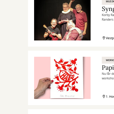
MUSI
Syn
Korby Ra
Randers 
Det gæld
10 sangs
Vestp
WORK
Pap
Nu får d
worksho
1. Ho