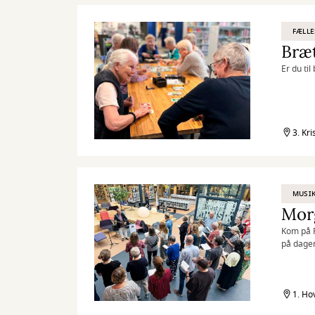
FÆLLE
Bræt
Er du ti
3. Kri
MUSI
Morg
Kom på R
på dage
1. Ho