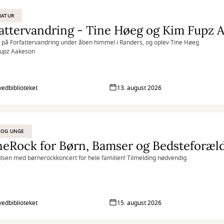
RATUR
attervandring - Tine Høeg og Kim Fupz 
på Forfattervandring under åben himmel i Randers, og oplev Tine Høeg
Fupz Aakeson
vedbiblioteket
13. august 2026
 OG UNGE
eRock for Børn, Bamser og Bedsteforæl
sen med børnerockkoncert for hele familien! Tilmelding nødvendig.
vedbiblioteket
15. august 2026