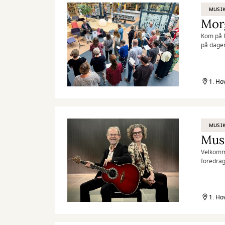
MUSI
Morg
Kom på R
på dage
1. Ho
MUSI
Musi
Velkomme
foredrag
er med 
1. Ho