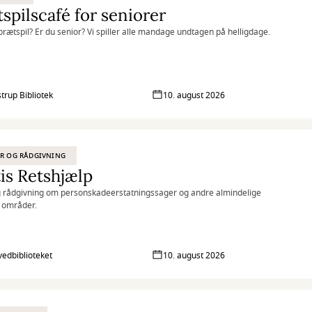
spilscafé for seniorer
l brætspil? Er du senior? Vi spiller alle mandage undtagen på helligdage.
strup Bibliotek
10. august 2026
R OG RÅDGIVNING
is Retshjælp
 rådgivning om personskadeerstatningssager og andre almindelige
e områder.
vedbiblioteket
10. august 2026