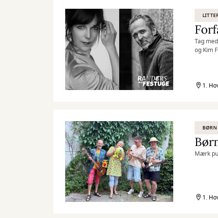
LITTE
Forf
Tag med 
og Kim 
1. Ho
BØRN
Børn
Mærk pul
1. Ho