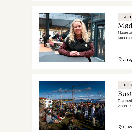
FÆLLE
Mød
I løbet 
Kulturhu
5. Bo
FORED
Bust
Tag med,
vibrerer 
1. Ho