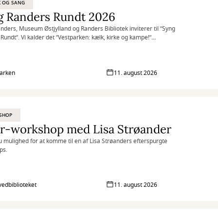
K OG SANG
g Randers Rundt 2026
nders, Museum Østjylland og Randers Bibliotek inviterer til ”Syng
Rundt”. Vi kalder det ”Vestparken: kælk, kirke og kampe!”
er derfor området i og omkring Vestparken med kort afstand mellem de
toppesteder, så man i ro og mag kan nå rundt.
arken
11. august 2026
SHOP
ir-workshop med Lisa Strøander
u mulighed for at komme til en af Lisa Strøanders efterspurgte
ps.
vedbiblioteket
11. august 2026