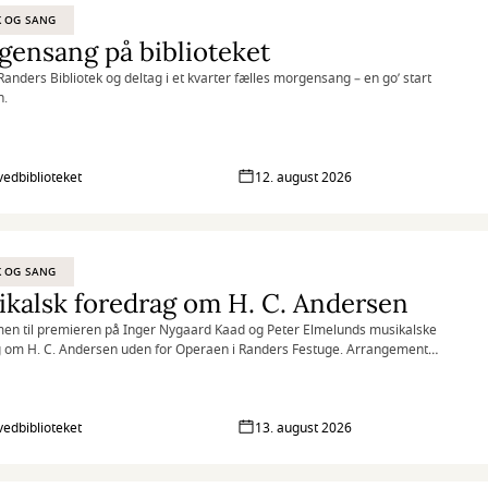
K OG SANG
ensang på biblioteket
anders Bibliotek og deltag i et kvarter fælles morgensang – en go’ start
n.
vedbiblioteket
12. august 2026
K OG SANG
kalsk foredrag om H. C. Andersen
n til premieren på Inger Nygaard Kaad og Peter Elmelunds musikalske
 om H. C. Andersen uden for Operaen i Randers Festuge. Arrangementet
smørrebrød.
vedbiblioteket
13. august 2026