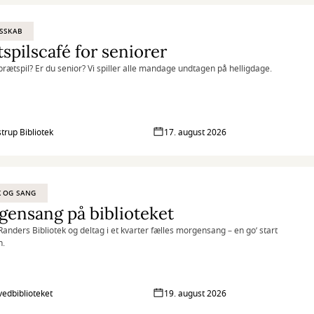
SSKAB
spilscafé for seniorer
l brætspil? Er du senior? Vi spiller alle mandage undtagen på helligdage.
strup Bibliotek
17. august 2026
K OG SANG
ensang på biblioteket
anders Bibliotek og deltag i et kvarter fælles morgensang – en go’ start
n.
vedbiblioteket
19. august 2026