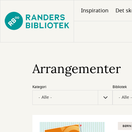
Gå
Inspiration
Det sk
til
hovedindhold
Arrangementer
Kategori
Bibliotek
BØRN