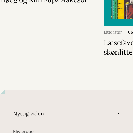
Litteratur
06
Læsefavo
skønlitte
Nyttig viden
Bliv bruger