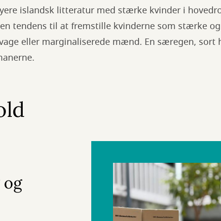
nyere islandsk litteratur med stærke kvinder i hovedro
n tendens til at fremstille kvinderne som stærke og
svage eller marginaliserede mænd. En særegen, sort
manerne.
old
 og