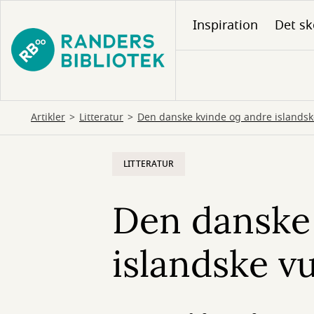
Gå
Inspiration
Det sk
til
hovedindhold
Artikler
Litteratur
Den danske kvinde og andre islands
LITTERATUR
Den danske
islandske v