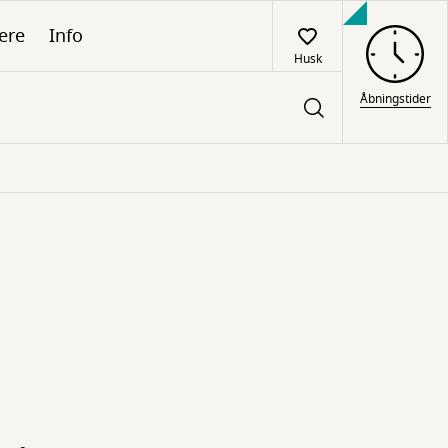
ere
Info
Husk
Åbningstider