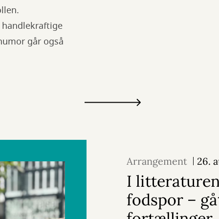
llen.
 handlekraftige
 humor går også
Arrangement
26. 
I litterature
fodspor – g
fortællinger