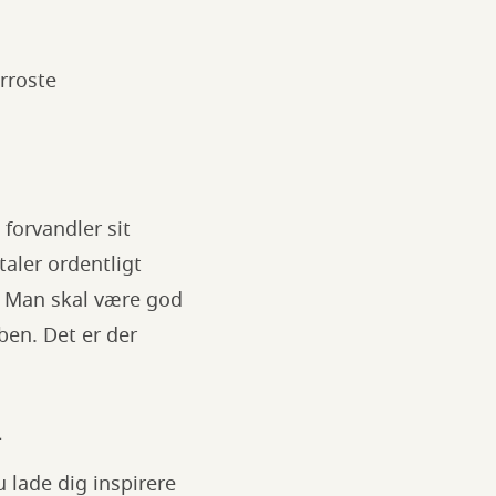
rroste
 forvandler sit
aler ordentligt
. Man skal være god
ben. Det er der
d
u lade dig inspirere