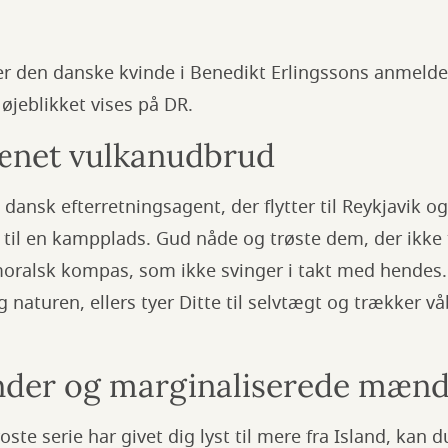
ler den danske kvinde i Benedikt Erlingssons anmelde
 øjeblikket vises på DR.
ænet vulkanudbrud
e dansk efterretningsagent, der flytter til Reykjavik og
til en kampplads. Gud nåde og trøste dem, der ikke t
 moralsk kompas, som ikke svinger i takt med hendes
 naturen, ellers tyer Ditte til selvtægt og trækker vå
nder og marginaliserede mæn
te serie har givet dig lyst til mere fra Island, kan d