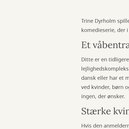
Trine Dyrholm spil
komedieserie, der i
Et våbentr
Ditte er en tidliger
lejlighedskompleks 
dansk eller har et
ved kvinder, børn og
ingen, der ønsker.
Stærke kvi
Hvis den anmelderros