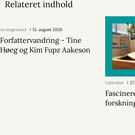
Relateret indhold
Arrangement
13. august 2026
Forfattervandring - Tine
Høeg og Kim Fupz Aakeson
Litteratur
27
Fascine
forsknin