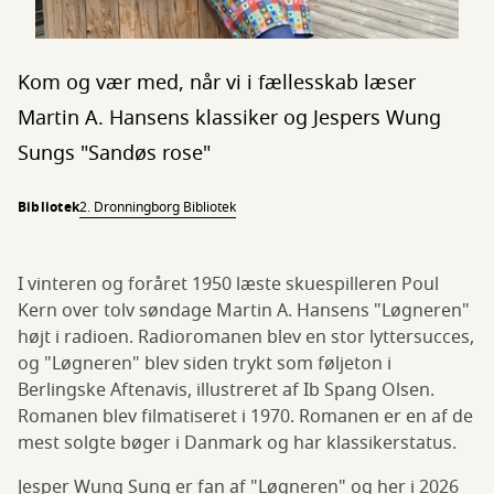
Kom og vær med, når vi i fællesskab læser
Martin A. Hansens klassiker og Jespers Wung
Sungs "Sandøs rose"
Bibliotek
2. Dronningborg Bibliotek
I vinteren og foråret 1950 læste skuespilleren Poul
Kern over tolv søndage Martin A. Hansens "Løgneren"
højt i radioen. Radioromanen blev en stor lyttersucces,
og "Løgneren" blev siden trykt som føljeton i
Berlingske Aftenavis, illustreret af Ib Spang Olsen.
Romanen blev filmatiseret i 1970. Romanen er en af de
mest solgte bøger i Danmark og har klassikerstatus.
Jesper Wung Sung er fan af "Løgneren" og her i 2026