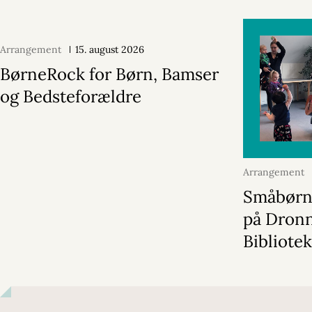
Arrangement
15. august 2026
BørneRock for Børn, Bamser
og Bedsteforældre
Arrangement
2026
Småbørn
på Dron
Bibliote