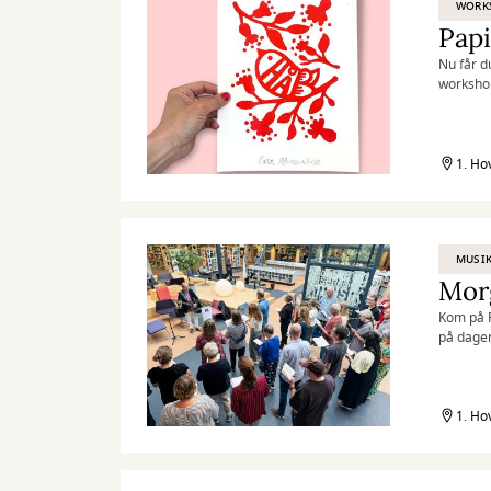
WORK
Pap
Nu får d
worksho
1. Ho
MUSI
Morg
Kom på R
på dage
1. Ho