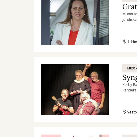
Grat
Mundtlig
juridisk
1. Ho
MUSI
Syn
Korby Ra
Randers 
Det gæld
10 sangs
Vestp