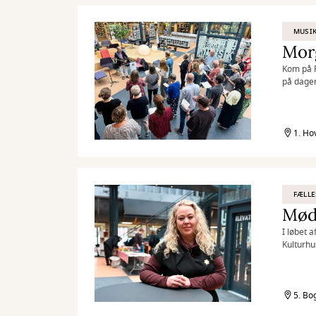
MUSI
Morg
Kom på R
på dage
1. Ho
FÆLLE
Mød
I løbet 
Kulturhu
5. Bo