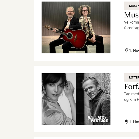
MUSI
Musi
Velkomme
foredrag
er med 
1. Ho
LITTE
Forf
Tag med 
og Kim 
1. Ho