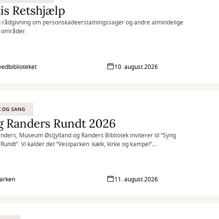
is Retshjælp
 rådgivning om personskadeerstatningssager og andre almindelige
e områder.
vedbiblioteket
10. august 2026
K OG SANG
g Randers Rundt 2026
nders, Museum Østjylland og Randers Bibliotek inviterer til ”Syng
Rundt”. Vi kalder det ”Vestparken: kælk, kirke og kampe!”
er derfor området i og omkring Vestparken med kort afstand mellem de
toppesteder, så man i ro og mag kan nå rundt.
arken
11. august 2026