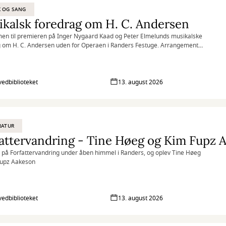
K OG SANG
kalsk foredrag om H. C. Andersen
n til premieren på Inger Nygaard Kaad og Peter Elmelunds musikalske
 om H. C. Andersen uden for Operaen i Randers Festuge. Arrangementet
smørrebrød.
vedbiblioteket
13. august 2026
RATUR
attervandring - Tine Høeg og Kim Fupz 
på Forfattervandring under åben himmel i Randers, og oplev Tine Høeg
Fupz Aakeson
vedbiblioteket
13. august 2026