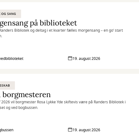
K OG SANG
ensang på biblioteket
anders Bibliotek og deltag i et kvarter fælles morgensang – en go’ start
n.
vedbiblioteket
19. august 2026
SSKAB
 borgmesteren
af 2026 vil borgmester Rosa Lykke Yde skiftevis være på Randers Bibliotek i
set og ved bogbussen.
gbussen
19. august 2026