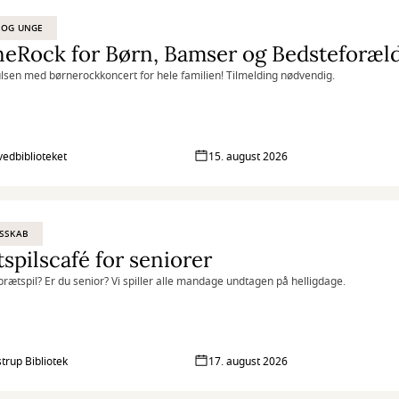
 OG UNGE
eRock for Børn, Bamser og Bedsteforæl
sen med børnerockkoncert for hele familien! Tilmelding nødvendig.
vedbiblioteket
15. august 2026
SSKAB
spilscafé for seniorer
l brætspil? Er du senior? Vi spiller alle mandage undtagen på helligdage.
strup Bibliotek
17. august 2026