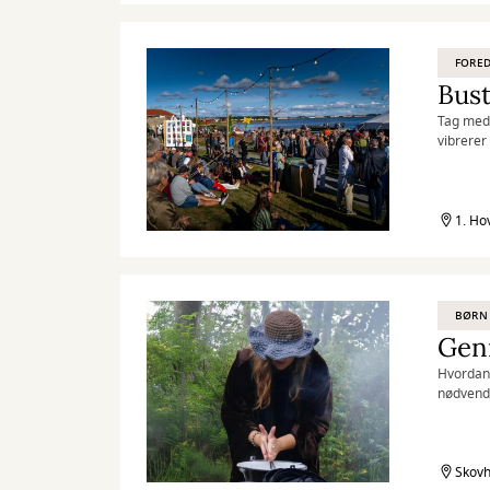
FORED
Bust
Tag med,
vibrerer 
1. Ho
BØRN
Gen
Hvordan
nødvend
Skovh