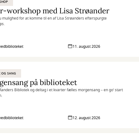
SHOP
ir-workshop med Lisa Strøander
u mulighed for at komme til en af Lisa Strøanders efterspurgte
ps.
vedbiblioteket
11. august 2026
K OG SANG
ensang på biblioteket
anders Bibliotek og deltag i et kvarter fælles morgensang – en go’ start
n.
vedbiblioteket
12. august 2026