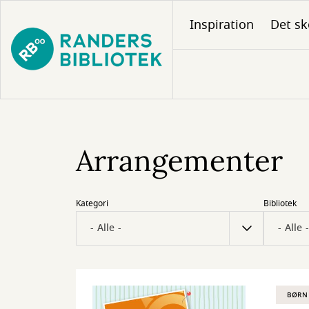
Gå
Inspiration
Det sk
til
hovedindhold
Arrangementer
Kategori
Bibliotek
BØRN