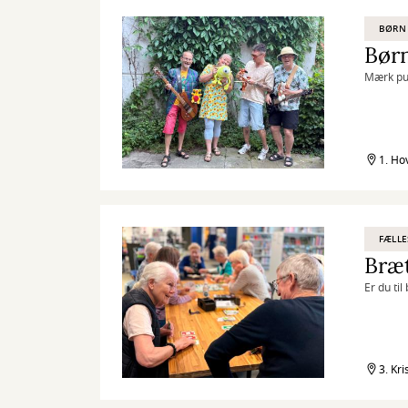
BØRN
Børn
Mærk pul
1. Ho
FÆLLE
Bræt
Er du ti
3. Kri