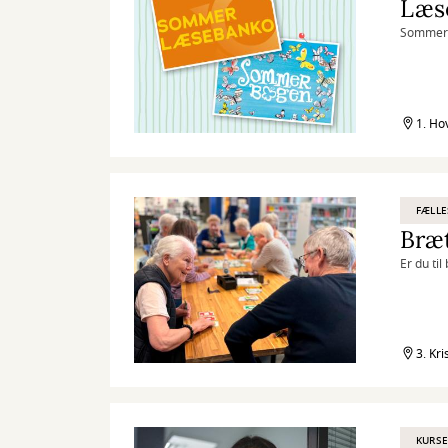
Læs
Sommeren
1. Ho
FÆLLE
Bræt
Er du ti
3. Kri
KURSE