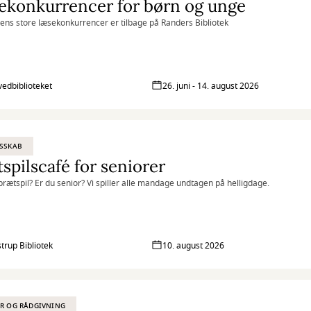
ekonkurrencer for børn og unge
s store læsekonkurrencer er tilbage på Randers Bibliotek
vedbiblioteket
26. juni - 14. august 2026
SSKAB
spilscafé for seniorer
l brætspil? Er du senior? Vi spiller alle mandage undtagen på helligdage.
strup Bibliotek
10. august 2026
R OG RÅDGIVNING