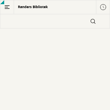
Gå
Randers Bibliotek
til
hovedindhold