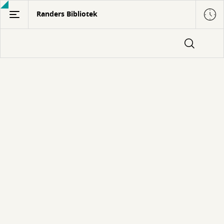
Gå
Randers Bibliotek
til
hovedindhold