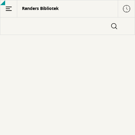
Gå
Randers Bibliotek
til
hovedindhold