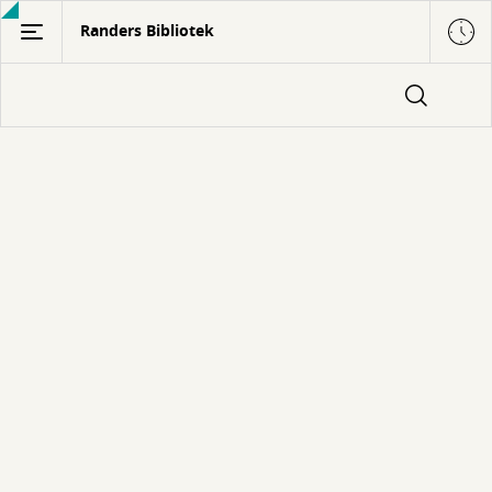
Gå
Randers Bibliotek
til
hovedindhold