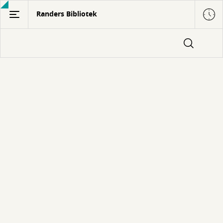
Gå
Randers Bibliotek
til
hovedindhold