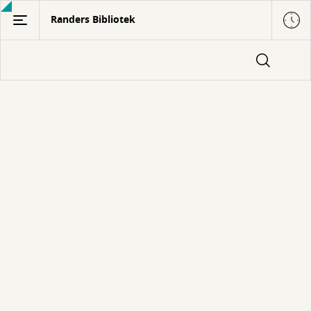
Gå
Randers Bibliotek
til
hovedindhold