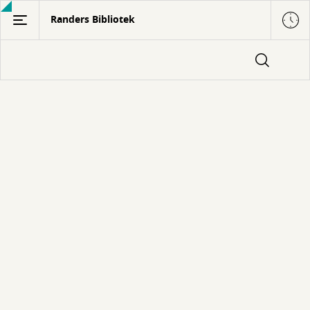
Gå
Randers Bibliotek
til
hovedindhold