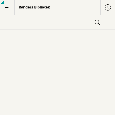
Gå
Randers Bibliotek
til
hovedindhold