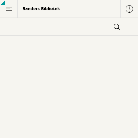
Gå
Randers Bibliotek
til
hovedindhold