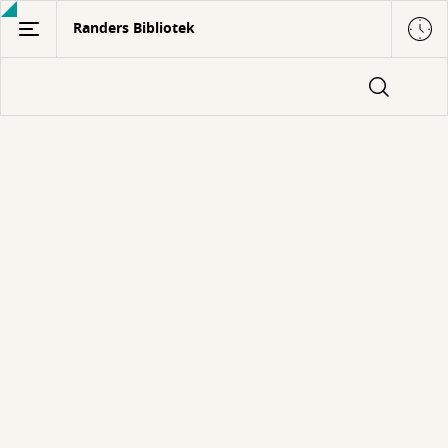
Gå
Randers Bibliotek
til
hovedindhold