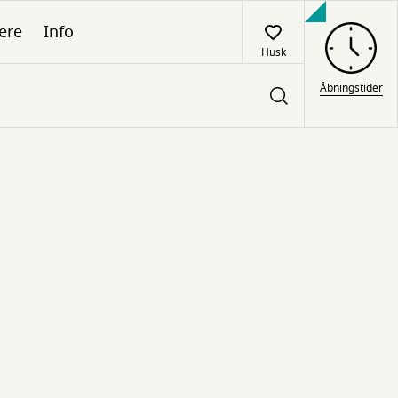
ere
Info
Husk
Åbningstider