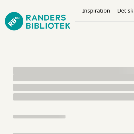
Gå
Inspiration
Det sk
til
hovedindhold