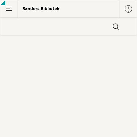
Gå
Randers Bibliotek
til
hovedindhold