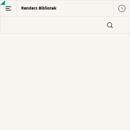
Gå
Randers Bibliotek
til
hovedindhold