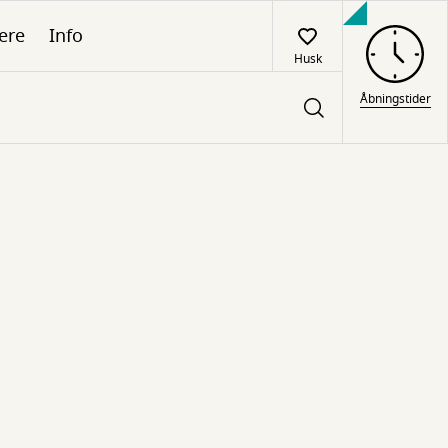
ere
Info
Husk
Åbningstider