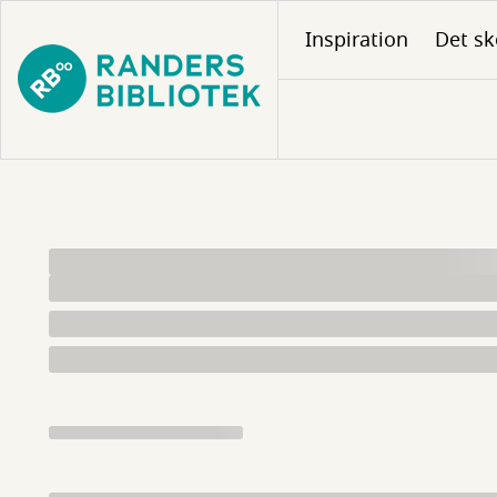
Gå
Inspiration
Det sk
til
hovedindhold