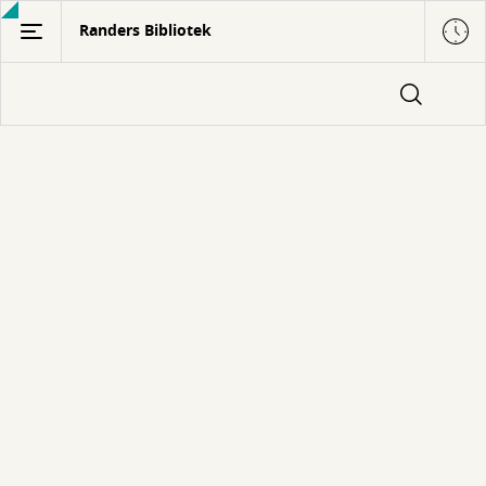
Gå
Randers Bibliotek
til
hovedindhold