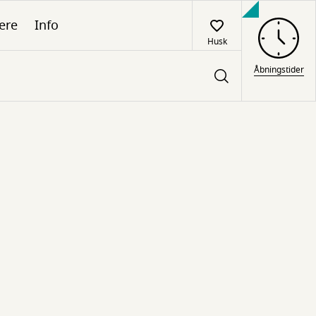
ere
Info
Husk
Åbningstider