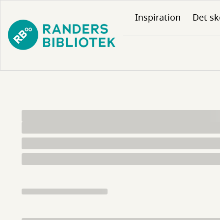
Gå
Inspiration
Det sk
til
hovedindhold