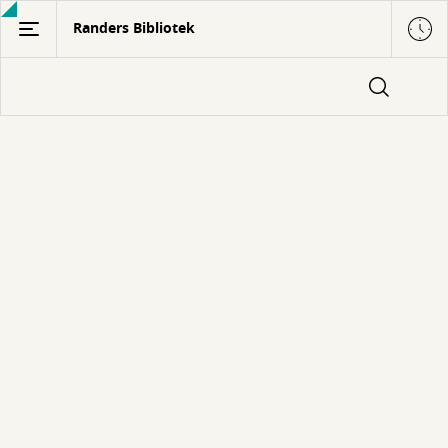
Gå
Randers Bibliotek
til
hovedindhold