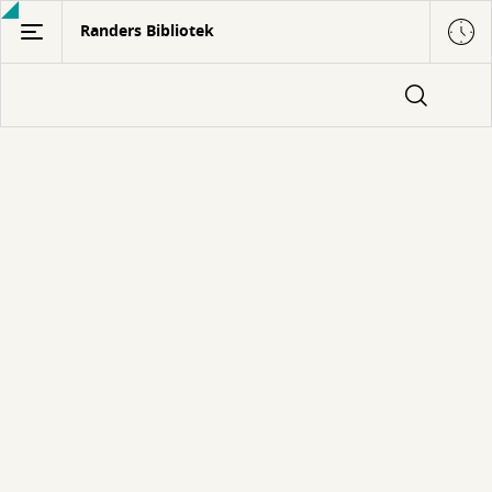
Gå
Randers Bibliotek
til
hovedindhold