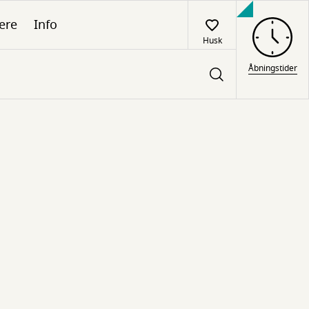
ere
Info
Husk
Åbningstider