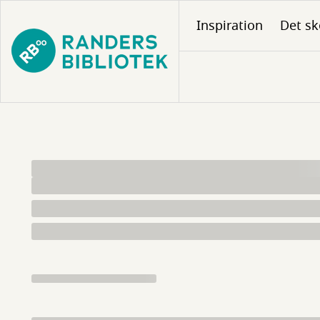
Gå
Inspiration
Det sk
til
hovedindhold