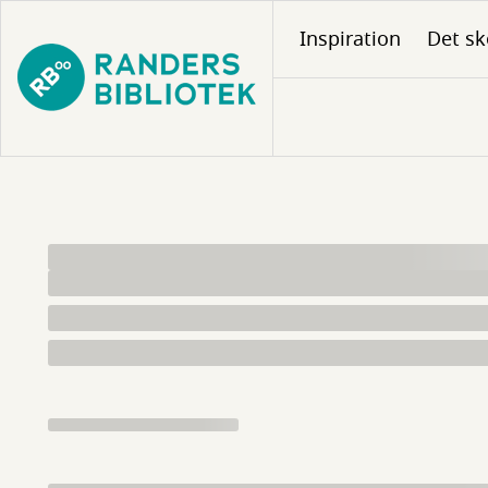
Gå
Inspiration
Det sk
til
hovedindhold