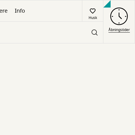
ere
Info
Husk
Åbningstider