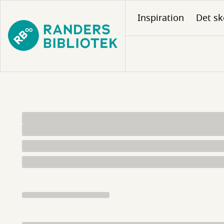
Gå
Inspiration
Det sk
til
hovedindhold