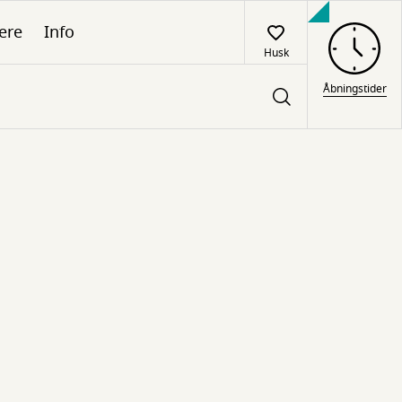
ere
Info
Husk
Åbningstider