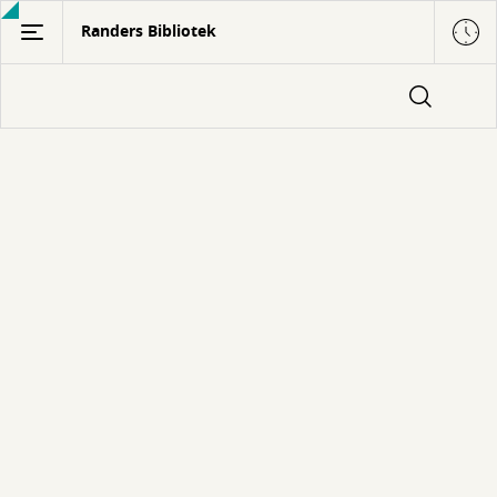
Gå
Randers Bibliotek
til
hovedindhold