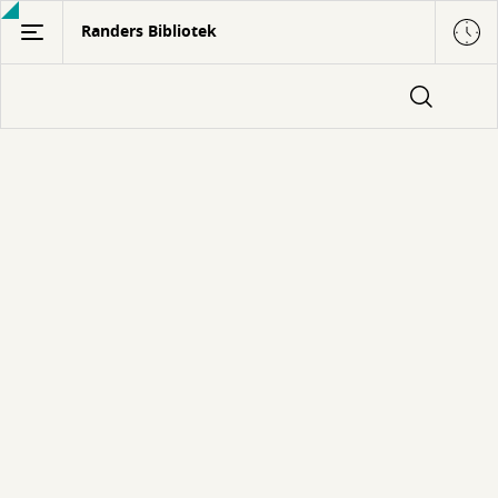
Gå
Randers Bibliotek
til
hovedindhold