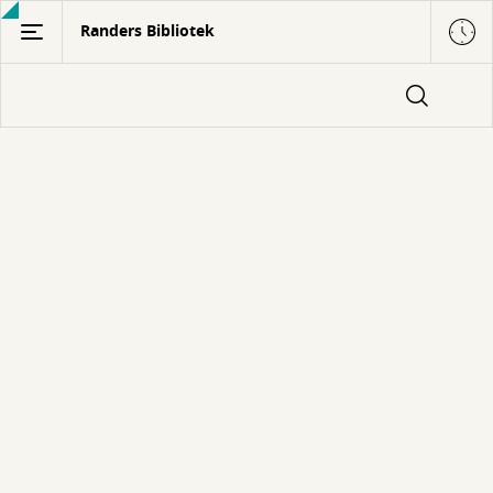
Gå
Randers Bibliotek
til
hovedindhold