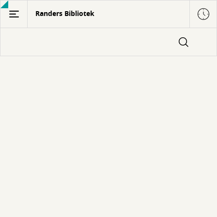
Gå
Randers Bibliotek
til
hovedindhold