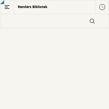
Gå
Randers Bibliotek
til
hovedindhold