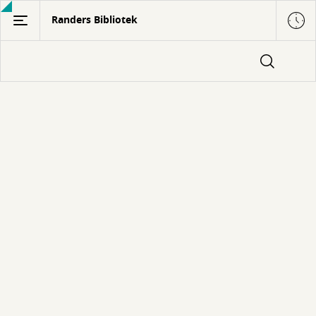
Gå
Randers Bibliotek
til
hovedindhold