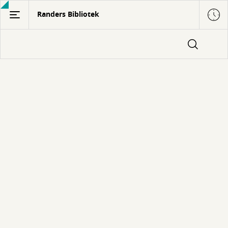
Gå
Randers Bibliotek
til
hovedindhold