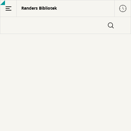
Gå
Randers Bibliotek
til
hovedindhold