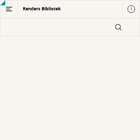
Gå
Randers Bibliotek
til
hovedindhold