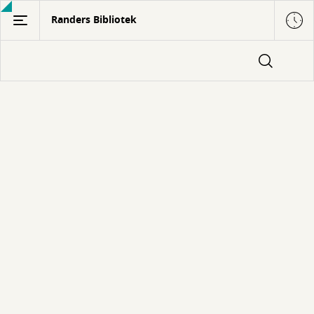
Gå
Randers Bibliotek
til
hovedindhold