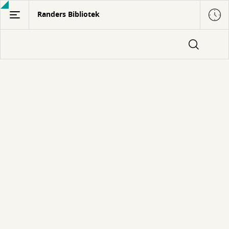
Gå
Randers Bibliotek
til
hovedindhold