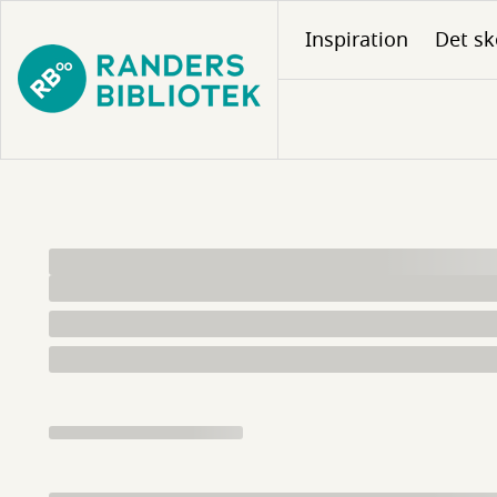
Gå
Inspiration
Det sk
til
hovedindhold