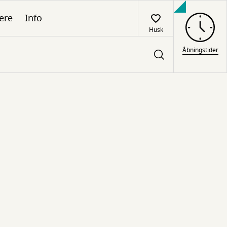
ere
Info
Husk
Åbningstider