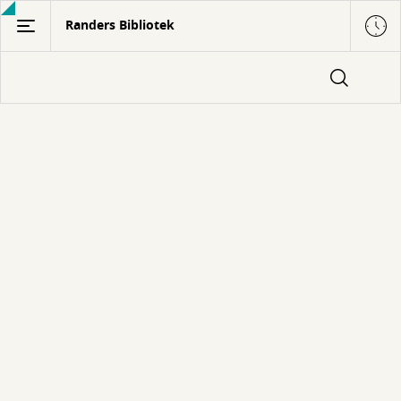
Gå
Randers Bibliotek
til
hovedindhold