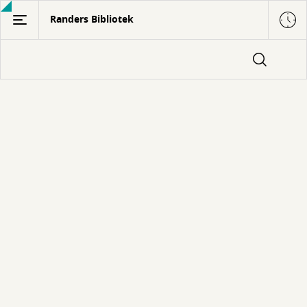
Gå
Randers Bibliotek
til
hovedindhold